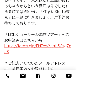
っちゃうからという徹底ぶりでした）
所要時間は約80分。「住まいStudio東
京」に一緒に行きましょう。ご予約お
待ちしております。
「LIXILショールーム体験ツアー」への
お申込みはこちらから　
https://forms.gle/FN7eW6eaH5GsgZn
J8
＊ご記入いただいたメールアドレス
に、後日案内をお送りします。
お申込みの〆切は、
8/17(日)24：00
ま
でです。
棟梁アキバブログ