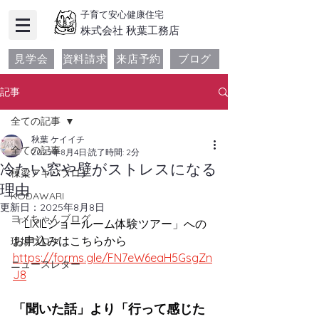
子育て安心健康住宅
​株式会社 秋葉工務店
見学会
資料請求
来店予約
ブログ
記事
全ての記事
秋葉 ケイイチ
全ての記事
2025年8月4日
読了時間: 2分
冷たい窓や壁がストレスになる
棟梁アキバブログ
理由
KODAWARI
更新日：
2025年8月8日
ヨメちゃんブログ
「LIXILショールーム体験ツアー」への
お申込みはこちらから　
現場ブログ
https://forms.gle/FN7eW6eaH5GsgZn
ニュースレター
J8
「聞いた話」より「行って感じた