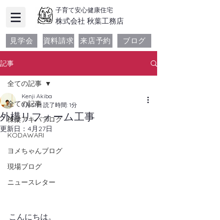
子育て安心健康住宅
​株式会社 秋葉工務店
見学会
資料請求
来店予約
ブログ
記事
全ての記事
Kenji Akiba
全ての記事
3月31日
読了時間: 1分
外構リフォーム工事
棟梁アキバブログ
更新日：
4月27日
KODAWARI
ヨメちゃんブログ
現場ブログ
ニュースレター
こんにちは。