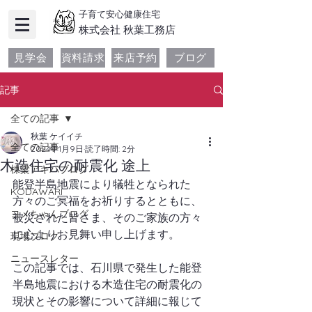
子育て安心健康住宅
​株式会社 秋葉工務店
見学会
資料請求
来店予約
ブログ
記事
全ての記事
秋葉 ケイイチ
全ての記事
2024年1月9日
読了時間: 2分
木造住宅の耐震化 途上
棟梁アキバブログ
能登半島地震により犠牲となられた
KODAWARI
方々のご冥福をお祈りするとともに、
ヨメちゃんブログ
被災された皆さま、そのご家族の方々
に心よりお見舞い申し上げます。
現場ブログ
ニュースレター
この記事では、石川県で発生した能登
半島地震における木造住宅の耐震化の
現状とその影響について詳細に報じて