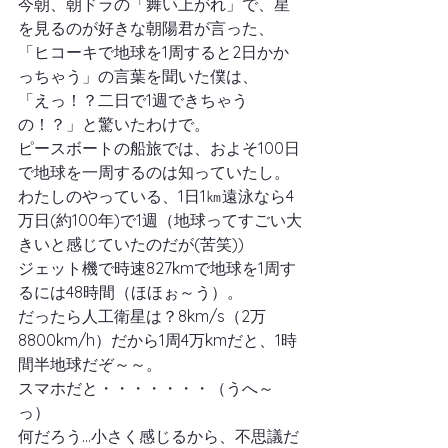
今朝、朝ドラの「舞い上がれ」で、星
を見るのが好きな朝陽君が言った、
「ヒコーキで地球を1周すると2日かか
っちゃう」の言葉を聞いた僕は、
「えっ！？二日で1週できちゃう
の！？」と驚いたわけで。
ピースボートの船旅では、およそ100日
で地球を一周するのは知っていたし。
わたしのやっている、1日1㎞遠泳なら4
万日(約100年)で1週（地球ってすごい大
きいと感じていたのだが(苦笑))
ジェット機で時速827kmで地球を1周す
るには48時間（ほほぉ～う）。
だったら人工衛星は？8km/s（2万
8800km/h）だから1周4万kmだと、1時
間半地球だぞ～～。
スマホだと・・・・・・・（うへ～
っ）
何だろう…小さく感じるから、不思議だ