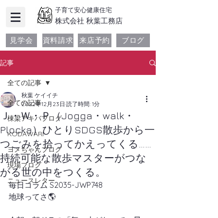
子育て安心健康住宅
​株式会社 秋葉工務店
見学会
資料請求
来店予約
ブログ
記事
全ての記事
秋葉 ケイイチ
全ての記事
2022年12月23日
読了時間: 1分
Ｊ・Ｗ・Ｐ（Jogga・walk・
棟梁アキバブログ
Plocka）ひとりSDGS散歩から一
KODAWARI
つごみを拾ってかえってくる……
ヨメちゃんブログ
持続可能な散歩マスターがつな
現場ブログ
がる世の中をつくる。
ニュースレター
毎日コラム S2035-JWP748
地球ってさ🌎