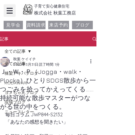
子育て安心健康住宅
​株式会社 秋葉工務店
見学会
資料請求
来店予約
ブログ
記事
全ての記事
秋葉 ケイイチ
全ての記事
2023年3月31日
読了時間: 1分
Ｊ・Ｗ・Ｐ（Jogga・walk・
棟梁アキバブログ
Plocka）ひとりSDGS散歩から一
KODAWARI
つごみを拾ってかえってくる……
ヨメちゃんブログ
持続可能な散歩マスターがつな
現場ブログ
がる世の中をつくる。
ニュースレター
毎日コラム JWP844-S2132
「あなたの感想を聞きたい」