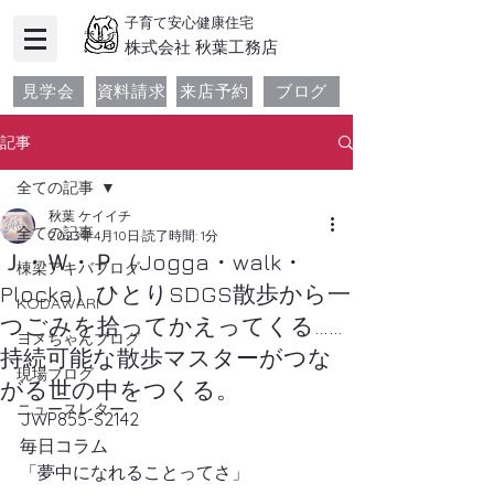
子育て安心健康住宅
​株式会社 秋葉工務店
見学会
資料請求
来店予約
ブログ
記事
全ての記事
秋葉 ケイイチ
全ての記事
2023年4月10日
読了時間: 1分
Ｊ・Ｗ・Ｐ（Jogga・walk・
棟梁アキバブログ
Plocka）ひとりSDGS散歩から一
KODAWARI
つごみを拾ってかえってくる……
ヨメちゃんブログ
持続可能な散歩マスターがつな
現場ブログ
がる世の中をつくる。
ニュースレター
JWP855-S2142
毎日コラム
「夢中になれることってさ」