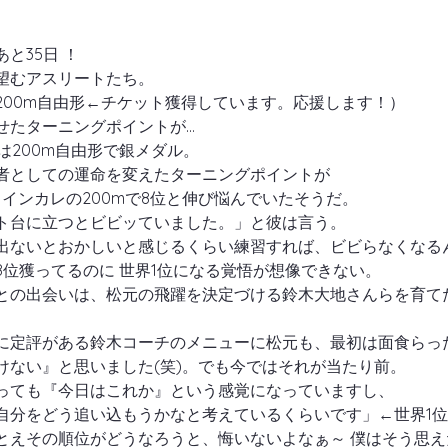
と35日 ！
望むアスリートたち。
200m自由形←チケット獲得しています。応援します！）
せたターニングポイントが…
では200m自由形で銀メダル。
者としての運命を変えたターニングポイントが
夏、インカレの200mで8位と伸び悩んでいたそうだ。
ト台に立つとビビッていました。」と彼は言う。
出ないとおかしいと感じるくらい練習すれば、ビビらなくなる
位獲ってるのに 世界1位になる覚悟が想像できない。 
との出会いは、松元の飛躍を決定づける鈴木大地さんらを育て
に定評がある鈴木コーチのメニューに松元も、最初は面食らっ
けない』と思いました(笑)。でも今ではそれが当たり前。
っても『今日はこれか』という感覚になっていますし、
自分をどう追い込もうかなと考えているくらいです」←世界1
とえその順位がどうなろうと、悔いないよなぁ～ 僕はそう思え