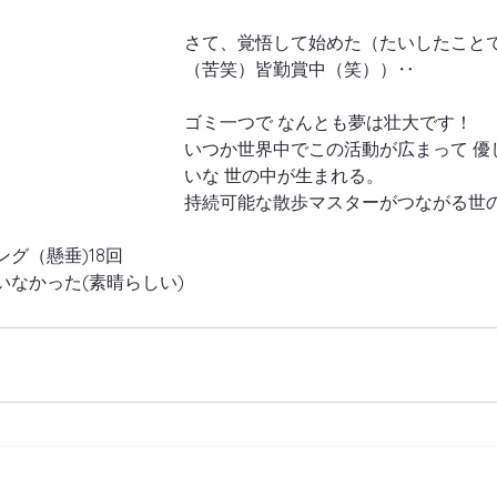
さて、覚悟して始めた（たいしたこと
（苦笑）皆勤賞中（笑））‥
ゴミ一つで なんとも夢は壮大です！
いつか世界中でこの活動が広まって 優
いな 世の中が生まれる。
持続可能な散歩マスターがつながる世
グ（懸垂)18回
なかった(素晴らしい)