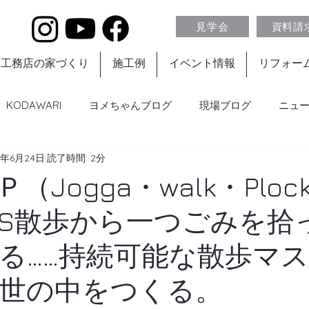
見学会
資料請
葉工務店の家づくり
施工例
イベント情報
リフォー
KODAWARI
ヨメちゃんブログ
現場ブログ
ニュ
1年6月24日
読了時間: 2分
（Jogga・walk・Ploc
GS散歩から一つごみを拾
る……持続可能な散歩マ
世の中をつくる。