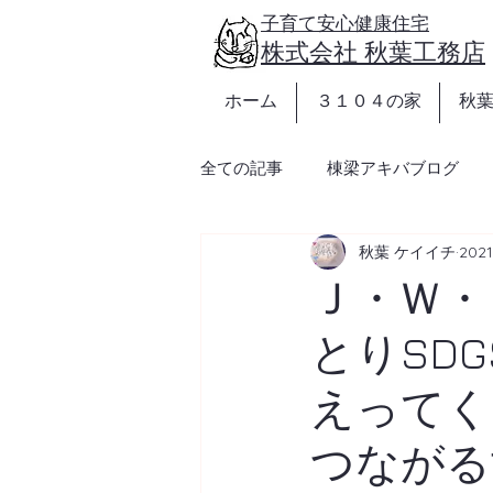
https://www.akibakoumuten.com/
子育て安心健康住宅
​株式会社 秋葉工務店
ホーム
３１０４の家
秋
全ての記事
棟梁アキバブログ
秋葉 ケイイチ
202
Ｊ・Ｗ・Ｐ
とりSD
えってく
つながる