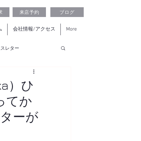
求
来店予約
ブログ
ム
会社情報/アクセス
More
ースレター
ka）ひ
ってか
スターが