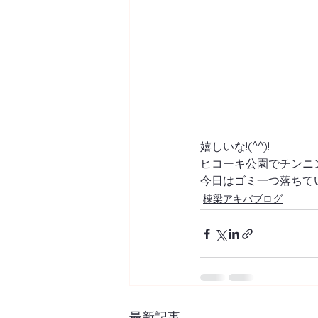
嬉しいな!(^^)! 
ヒコーキ公園でチンニン
今日はゴミ一つ落ちてい
棟梁アキバブログ
最新記事