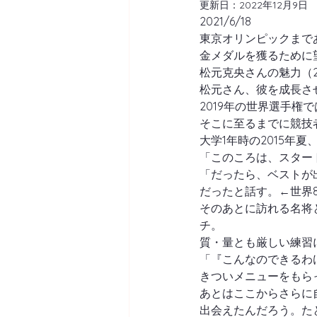
更新日：
2022年12月9日
2021/6/18
東京オリンピックまであ
金メダルを獲るために
松元克央さんの魅力（
松元さん、彼を成長さ
2019年の世界選手権
そこに至るまでに競技
大学1年時の2015年
「このころは、スター
「だったら、ベストが
だったと話す。←世界8
そのあとに訪れる名将
チ。
質・量とも厳しい練習
「『こんなのできるわ
きついメニューをもら
あとはここからさらに
出会えたんだろう。た