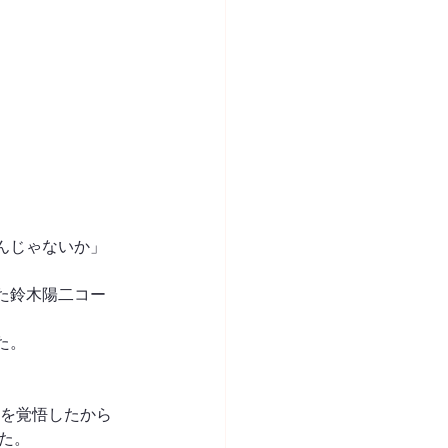
んじゃないか」
た鈴木陽二コー
た。
位を覚悟したから
た。