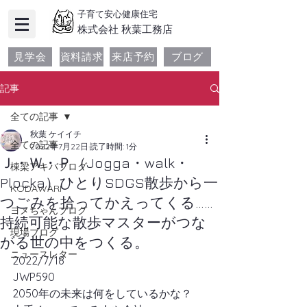
子育て安心健康住宅
​株式会社 秋葉工務店
見学会
資料請求
来店予約
ブログ
記事
全ての記事
秋葉 ケイイチ
全ての記事
2022年7月22日
読了時間: 1分
Ｊ・Ｗ・Ｐ（Jogga・walk・
棟梁アキバブログ
Plocka）ひとりSDGS散歩から一
KODAWARI
つごみを拾ってかえってくる……
ヨメちゃんブログ
持続可能な散歩マスターがつな
現場ブログ
がる世の中をつくる。
ニュースレター
2022/7/18
JWP590
2050年の未来は何をしているかな？