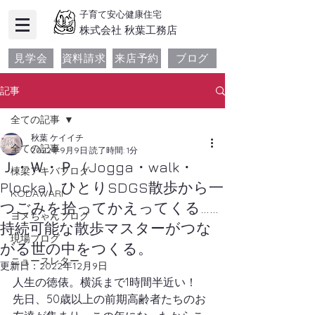
子育て安心健康住宅
​株式会社 秋葉工務店
見学会
資料請求
来店予約
ブログ
記事
全ての記事
秋葉 ケイイチ
全ての記事
2022年9月9日
読了時間: 1分
Ｊ・Ｗ・Ｐ（Jogga・walk・
棟梁アキバブログ
Plocka）ひとりSDGS散歩から一
KODAWARI
つごみを拾ってかえってくる……
ヨメちゃんブログ
持続可能な散歩マスターがつな
現場ブログ
がる世の中をつくる。
ニュースレター
更新日：
2022年12月9日
人生の徳俵。横浜まで1時間半近い！
先日、50歳以上の前期高齢者たちのお