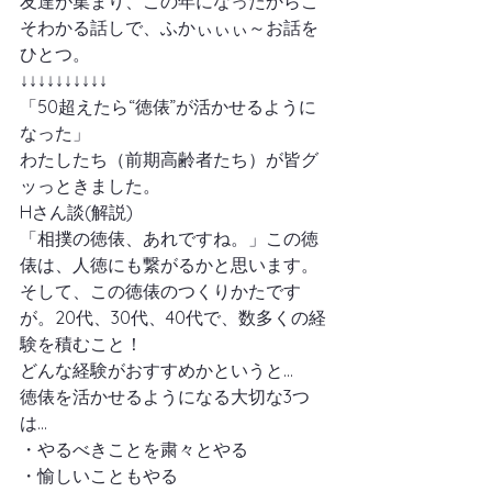
友達が集まり、この年になったからこ
そわかる話しで、ふかぃぃぃ～お話を
ひとつ。
↓↓↓↓↓↓↓↓↓↓
「50超えたら“徳俵”が活かせるように
なった」
わたしたち（前期高齢者たち）が皆グ
ッっときました。
Hさん談(解説)
「相撲の徳俵、あれですね。」この徳
俵は、人徳にも繋がるかと思います。
そして、この徳俵のつくりかたです
が。20代、30代、40代で、数多くの経
験を積むこと！
どんな経験がおすすめかというと…
徳俵を活かせるようになる大切な3つ
は…
・やるべきことを粛々とやる
・愉しいこともやる