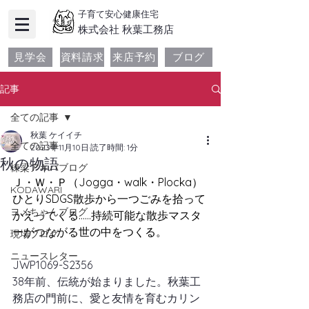
子育て安心健康住宅
​株式会社 秋葉工務店
見学会
資料請求
来店予約
ブログ
記事
全ての記事
秋葉 ケイイチ
全ての記事
2023年11月10日
読了時間: 1分
秋の物語
棟梁アキバブログ
Ｊ・Ｗ・Ｐ（Jogga・walk・Plocka）
KODAWARI
ひとりSDGS散歩から一つごみを拾って
ヨメちゃんブログ
かえってくる……持続可能な散歩マスタ
ーがつながる世の中をつくる。
現場ブログ
ニュースレター
JWP1069-S2356
38年前、伝統が始まりました。秋葉工
務店の門前に、愛と友情を育むカリン