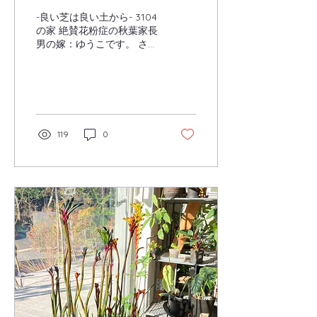
-良い芝は良い土から- 3104
の家 絶賛花粉症の秋葉家長
男の嫁：ゆうこです。 さ
て、我が家は屋内に約300
株の植物を育てています
が、 実はお庭にも色んな植
物を植えています。 日本の
樹木もあればオージープラ
ンツを言われる...
119
0