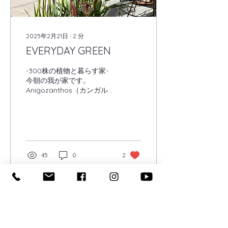
2025年2月21日
∙
2
分
EVERYDAY GREEN
-300株の植物と暮らす家-
今朝の我が家です。
Anigozanthos（カンガル
ーポー） 最近仲間入りした
Anigozanthos（アニゴザ
ントス） 別名カンガルーポ
ー 比較的人の名前は覚えら
れるのですが、植物の名前
は難しい物が多く、品種も
45
0
2
すごい数なので難しい物は
思い...