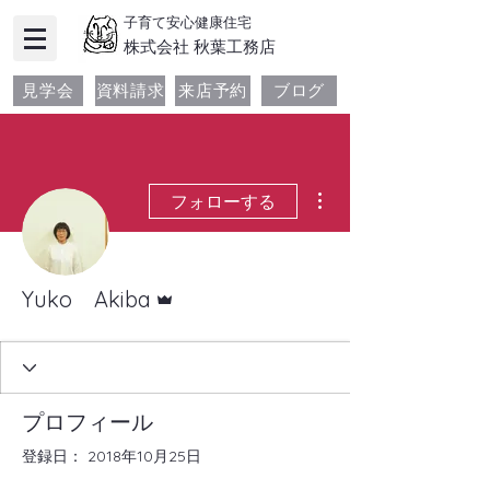
子育て安心健康住宅
​株式会社 秋葉工務店
見学会
資料請求
来店予約
ブログ
その他
フォローする
管理者
Yuko Akiba
プロフィール
登録日： 2018年10月25日