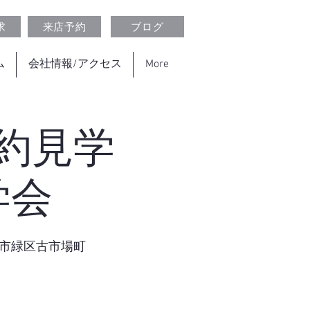
求
来店予約
ブログ
ム
会社情報/アクセス
More
予約見学
学会
市緑区古市場町