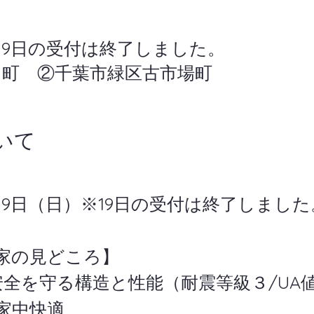
※19日の受付は終了しました。
田町 ②千葉市緑区古市場町
いて
、19日（日）※19日の受付は終了しました
）の家の見どころ】
を守る構造と性能（耐震等級３/UA値0.4
家中快適