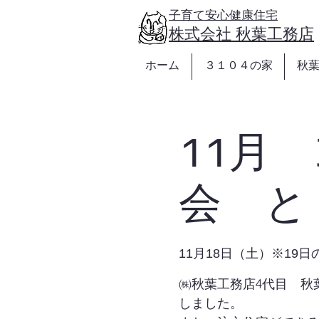
https://www.akibakoumuten.com/
子育て安心健康住宅
​株式会社 秋葉工務店
ホーム
３１０４の家
秋
11月
会 と
11月18日（土）※19
㈱秋葉工務店4代目 秋
しました。