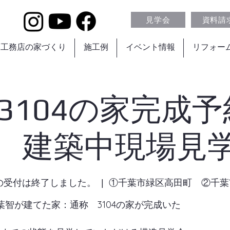
見学会
資料請
葉工務店の家づくり
施工例
イベント情報
リフォー
 3104の家完成
 建築中現場見
日の受付は終了しました。
  |  
①千葉市緑区高田町 ②千葉
葉智が建てた家：通称 3104の家が完成いた