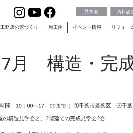
見学会
資料請
葉工務店の家づくり
施工例
イベント情報
リフォー
6年7月 構造・完
時間：10：00～17：00まで
  |  
①千葉市若葉区 ②千葉
屋の構造見学会と、2階建ての完成見学会2会