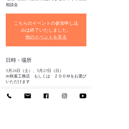
相談会
こちらのイベントの参加申し込
みは終了いたしました。
他のイベントを見る
日時・場所
3月26日（土）、3月27日（日）
㈱秋葉工務店 もしくは ＺＯＯＭをお選び
いただけます
イベントについて
住宅ローンの事、自分たちの老後資金の事、
土地の事、建物の事・・・。家づくりを始め
ると色々決断しないといけない事が多々あり
ます。本当にその選択で良かったのか？な