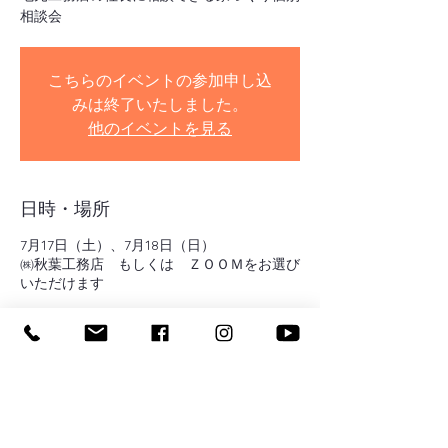
相談会
こちらのイベントの参加申し込
みは終了いたしました。
他のイベントを見る
日時・場所
7月17日（土）、7月18日（日）
㈱秋葉工務店 もしくは ＺＯＯＭをお選び
いただけます
イベントについて
住宅ローンの事、自分たちの老後資金の事、
土地の事、建物の事・・・。家づくりを始め
ると色々決断しないといけない事が多々あり
ます。本当にその選択で良かったのか？な