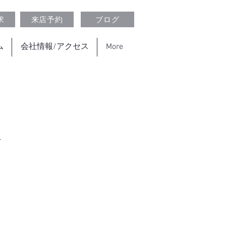
求
来店予約
ブログ
ム
会社情報/アクセス
More
町