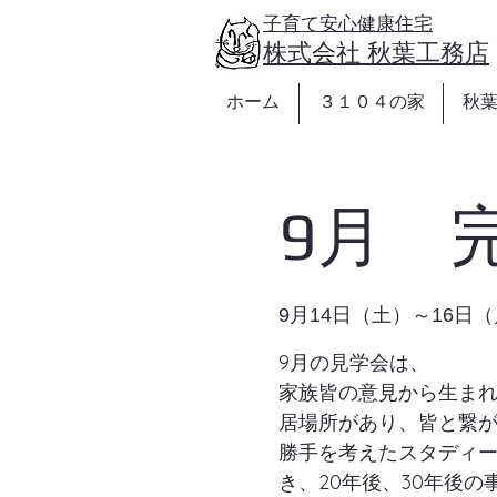
https://www.akibakoumuten.com/
子育て安心健康住宅
​株式会社 秋葉工務店
ホーム
３１０４の家
秋
9月 
9月14日（土）～16日
9月の見学会は、
家族皆の意見から生ま
居場所があり、皆と繋
勝手を考えたスタディー
き、20年後、30年後