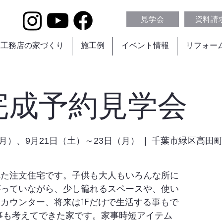
見学会
資料請
葉工務店の家づくり
施工例
イベント情報
リフォー
完成予約見学会
（月）、9月21日（土）～23日（月）
  |  
千葉市緑区高田
れた注文住宅です。子供も大人もいろんな所に
がっていながら、少し籠れるスペースや、使い
カウンター、将来は1Fだけで生活する事もで
の事も考えてできた家です。家事時短アイテム