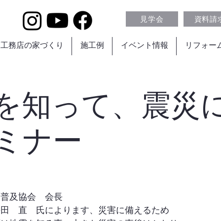
見学会
資料請
葉工務店の家づくり
施工例
イベント情報
リフォー
を知って、震災
ミナー
育普及協会 会長
平田 直 氏によります、災害に備えるため