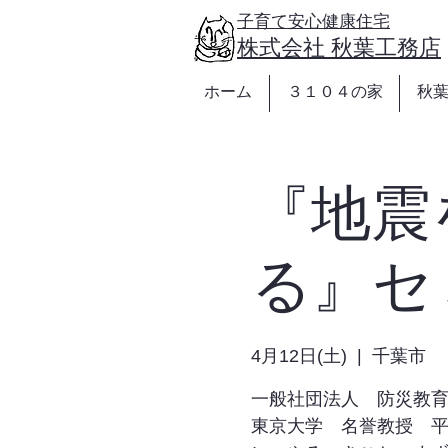
https://www.akibakoumuten.com/
子育て安心健康住宅
​株式会社 秋葉工務店
ホーム
３１０４の家
秋
『地震
る』セ
4月12日(土)
  |  
千葉市
一般社団法人 防災教
東京大学 名誉教授 