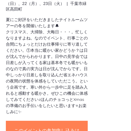
（日）、22（月）、23日（火）
  |  
千葉市緑
区高田町
夏にご好評をいただきましたナイトルームツ
アーの冬を開催いたします🔔
クリスマス、大掃除、大晦日・・・。忙しく
なりますよね。なのでイベント、行事ごとの
合間にちょっとだけお仕事帰りに寄り道して
ください。①本当に暖かい家かどうか？は日
が沈んでからわかります。日中の見学会では
日差しが入ってくる家は基本冬でも暖かいも
のなので真の実力は日が沈んでからです。日
中しっかり日差しを取り込んだ省エネハウス
の夜間の状態を体感をしていただこう。とい
う企画です。寒い外から一歩中に足を踏み入
れると感動する暖かさ。ぜひこの機会に体感
してみてください♪ほんのチョコっとXmas
の準備のお手伝いをしたいと思います⭐お楽
しみに✨
このイベントの参加申し込みは