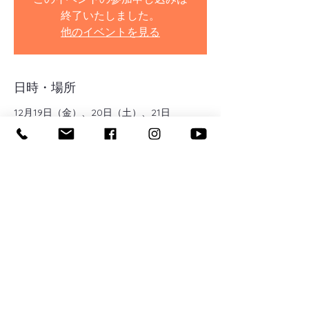
終了いたしました。
他のイベントを見る
日時・場所
12月19日（金）、20日（土）、21日
（日）、22（月）、23日（火）
千葉市緑区高田町
イベントについて
【ナイトルームツアー開催日】
12月19日（金）、20日（土）、21日
（日）、22日（月）、23日（火）
17：00～、18：30～
1日2組様限定です✨
夏にご好評をいただきましたナイトルームツ
アーですが、