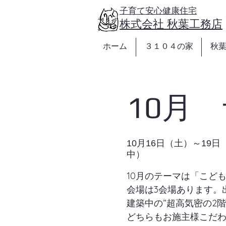
https://www.akibakoumuten.com/
子育て安心健康住宅
​株式会社 秋葉工務店
ホーム
３１０４の家
秋
10月
10月16日（土）～19日
中）
10月のテーマは「こど
会場は3会場あります。
建築中の”超高気密の2
どちらもお施主様こだ