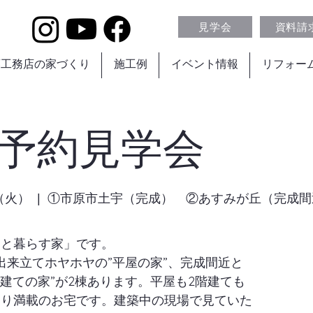
見学会
資料請
葉工務店の家づくり
施工例
イベント情報
リフォー
 予約見学会
（火）
  |  
①市原市土宇（完成） ②あすみが丘（完成間
もと暮らす家」です。
出来立てホヤホヤの”平屋の家”、完成間近と
階建ての家”が2棟あります。平屋も2階建ても
わり満載のお宅です。建築中の現場で見ていた