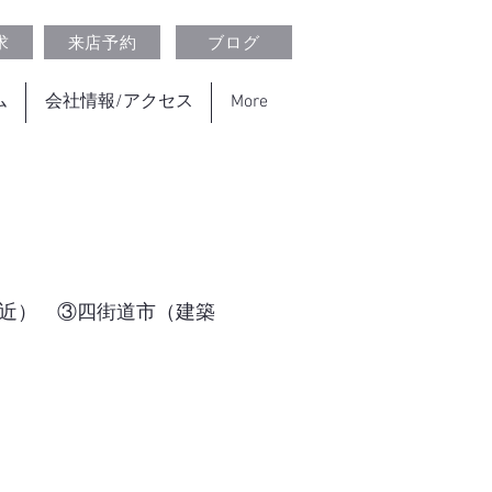
求
来店予約
ブログ
ム
会社情報/アクセス
More
近） ③四街道市（建築