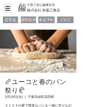
子育て安心健康住宅
​株式会社 秋葉工務店
見学会
資料請求
来店予約
ブログ
🥖ユーコと春のパン
祭り🥐
3月18日(水)
  |  
千葉市緑区高田町
３１０４の家で簡単なパンを一緒に作りなが